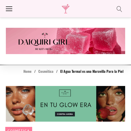
Skip
to
content
Home
/
Cosmética
/
El Agua Termal es una Maravilla Para la Piel
COSMÉTICA