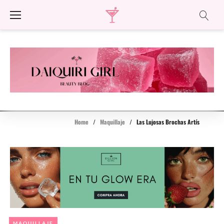
Skip
to
content
Home
/
Maquillaje
/
Las Lujosas Brochas Artís
MAQUILLAJE