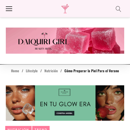
Skip
to
content
Home
/
Lifestyle
/
Nutrición
/
Cómo Preparar la Piel Para el Verano
NUTRICIÓN
TREND