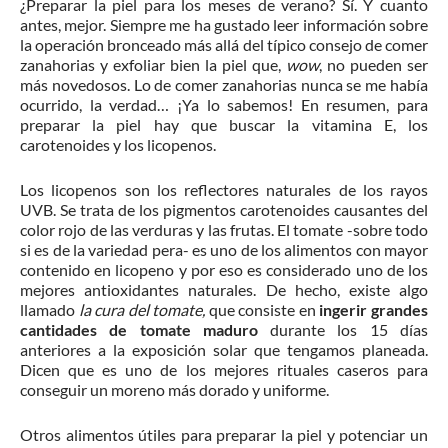
¿Preparar la piel para los meses de verano? Sí. Y cuanto
antes, mejor. Siempre me ha gustado leer información sobre
la operación bronceado más allá del típico consejo de comer
zanahorias y exfoliar bien la piel que,
wow
, no pueden ser
más novedosos. Lo de comer zanahorias nunca se me había
ocurrido, la verdad… ¡Ya lo sabemos! En resumen, para
preparar la piel hay que buscar la vitamina E, los
carotenoides y los licopenos.
Los licopenos son los reflectores naturales de los rayos
UVB. Se trata de los pigmentos carotenoides causantes del
color rojo de las verduras y las frutas. El tomate -sobre todo
si es de la variedad pera- es uno de los alimentos con mayor
contenido en licopeno y por eso es considerado uno de los
mejores antioxidantes naturales. De hecho, existe algo
llamado
la cura del tomate,
que consiste en
ingerir grandes
cantidades de tomate maduro
durante los 15 días
anteriores a la exposición solar que tengamos planeada.
Dicen que es uno de los mejores rituales caseros para
conseguir un moreno más dorado y uniforme.
Otros alimentos útiles para preparar la piel y potenciar un