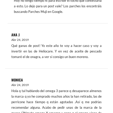
Hoy no tengo tiempo ni para escribir el tocho que contestaría
a esto. Lo dejo para un post vale? Los parches los encontráis
buscando Parches Muji en Google.
ANA J
Abr 24, 2019
Qué ganas de post! Yo este año te voy a hacer caso y voy a
invertir en las de Heliocare. Y en vez de aceite de pescado
tomaré el de onagra, a ver si consigo un buen moreno.
MONICA
Abr 24, 2019
Hola q tal hablando del omega 3 parece q desaparece almenos
la marca q yo he comprado muchos años la han retirado, las de
perricone hace tiempo q están agotadas .Así q me podrías
recomendar alguna. Acabo de pedir unas de la marca de la