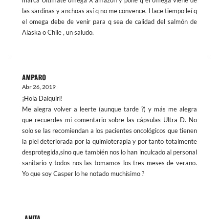
marca Últimate omega X amazon y pone q el omega viene de
las sardinas y anchoas así q no me convence. Hace tiempo leí q
el omega debe de venir para q sea de calidad del salmón de
Alaska o Chile , un saludo.
AMPARO
Abr 26, 2019
¡Hola Daiquiri!
Me alegra volver a leerte (aunque tarde ?) y más me alegra
que recuerdes mi comentario sobre las cápsulas Ultra D. No
solo se las recomiendan a los pacientes oncológicos que tienen
la piel deteriorada por la quimioterapia y por tanto totalmente
desprotegida,sino que también nos lo han inculcado al personal
sanitario y todos nos las tomamos los tres meses de verano.
Yo que soy Casper lo he notado muchísimo ?
ANITA