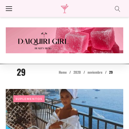
Skip
to
content
29
Home
/
2020
/
noviembre
/
29
Día:
29
SUPLEMENTOS
SUPLEMENTOS
De
Noviembre
De
2020