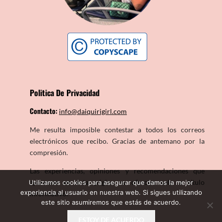
Politica De Privacidad
Contacto:
info@daiquirigirl.com
Me resulta imposible contestar a todos los correos
electrónicos que recibo. Gracias de antemano por la
compresión.
Las experiencias, opiniones y recomendaciones que
aparecen en esta página se ofrecen solo a título
Utilizamos cookies para asegurar que damos la mejor
experiencia al usuario en nuestra web. Si sigues utilizando
informativo.
este sitio asumiremos que estás de acuerdo.
ESTOY DE ACUERDO