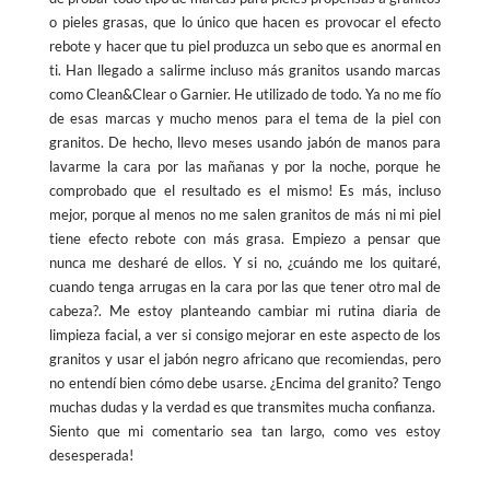
o pieles grasas, que lo único que hacen es provocar el efecto
rebote y hacer que tu piel produzca un sebo que es anormal en
ti. Han llegado a salirme incluso más granitos usando marcas
como Clean&Clear o Garnier. He utilizado de todo. Ya no me fío
de esas marcas y mucho menos para el tema de la piel con
granitos. De hecho, llevo meses usando jabón de manos para
lavarme la cara por las mañanas y por la noche, porque he
comprobado que el resultado es el mismo! Es más, incluso
mejor, porque al menos no me salen granitos de más ni mi piel
tiene efecto rebote con más grasa. Empiezo a pensar que
nunca me desharé de ellos. Y si no, ¿cuándo me los quitaré,
cuando tenga arrugas en la cara por las que tener otro mal de
cabeza?. Me estoy planteando cambiar mi rutina diaria de
limpieza facial, a ver si consigo mejorar en este aspecto de los
granitos y usar el jabón negro africano que recomiendas, pero
no entendí bien cómo debe usarse. ¿Encima del granito? Tengo
muchas dudas y la verdad es que transmites mucha confianza.
Siento que mi comentario sea tan largo, como ves estoy
desesperada!