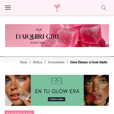
Skip
to
content
Home
/
Belleza
/
Tratamientos
/
Cómo Eliminar el Acné Adulto
TRATAMIENTOS