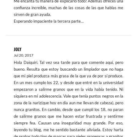
Me encanta tu manera de explicarlo todo! Además ofreces una
confianza increíble, muchas de las cosas de las que hablas me
sirven de gran ayuda.
Esperando impaciente la tercera parte…
JOLY
Jul 20, 2017
Hola Daiquiri. Tal vez sea tarde para que comente aquí, pero
bueno. Resulta que estoy buscando un limpiador que no haga
que mi piel produzca más grasa de la que ya de por sí produce.
En un mes cumplo los 22, y desde que entré en la universidad
empezaron a salirme granos que en la vida había tenido. Ni
siquiera en mi adolescencia. Vale que tenía puntos negros en la
zona de la nariz(que hoy en día aun me llevan de cabeza), pero
nunca granitos. En cambio, desde que cumplí los 18, no paran
de salirme granos que me hacen estar frustrada y sentirme
siempre fea. Causan una inseguridad muy grande. Por eso,
leyendo tu blog, me he sentido bastante aliviada. Estoy harta
de probar todo tipo de marcas para pieles propensas a granitos