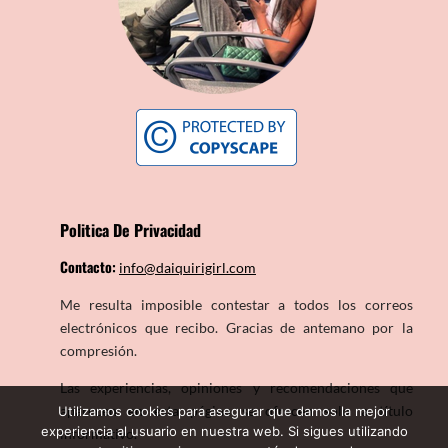
Politica De Privacidad
Contacto:
info@daiquirigirl.com
Me resulta imposible contestar a todos los correos
electrónicos que recibo. Gracias de antemano por la
compresión.
Las experiencias, opiniones y recomendaciones que
aparecen en esta página se ofrecen solo a título
Utilizamos cookies para asegurar que damos la mejor
experiencia al usuario en nuestra web. Si sigues utilizando
informativo.