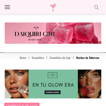
Skip
to
content
Home
/
Cosmética
/
Cosmética de Lujo
/
Noches de Tuberosa
COSMÉTICA DE LUJO