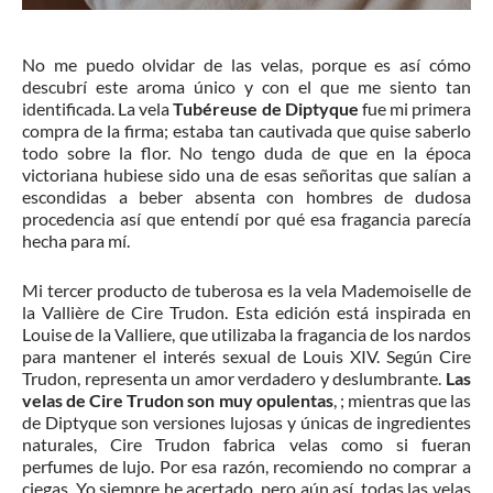
No me puedo olvidar de las velas, porque es así cómo
descubrí este aroma único y con el que me siento tan
identificada. La vela
Tubéreuse de Diptyque
fue mi primera
compra de la firma; estaba tan cautivada que quise saberlo
todo sobre la flor. No tengo duda de que en la época
victoriana hubiese sido una de esas señoritas que salían a
escondidas a beber absenta con hombres de dudosa
procedencia así que entendí por qué esa fragancia parecía
hecha para mí.
Mi tercer producto de tuberosa es la vela Mademoiselle de
la Vallière de Cire Trudon. Esta edición está inspirada en
Louise de la Valliere, que utilizaba la fragancia de los nardos
para mantener el interés sexual de Louis XIV. Según Cire
Trudon, representa un amor verdadero y deslumbrante.
Las
velas de Cire Trudon son muy opulentas
, ; mientras que las
de Diptyque son versiones lujosas y únicas de ingredientes
naturales, Cire Trudon fabrica velas como si fueran
perfumes de lujo. Por esa razón, recomiendo no comprar a
ciegas. Yo siempre he acertado, pero aún así, todas las velas