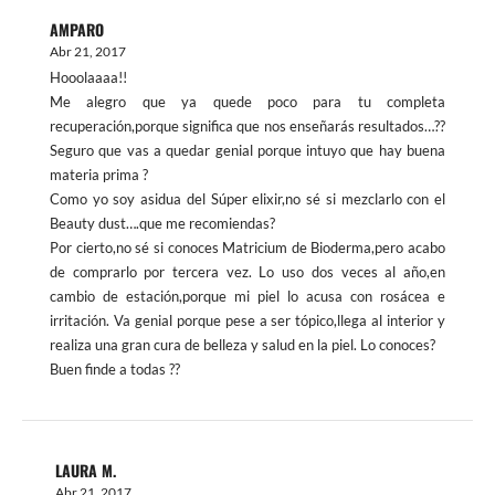
AMPARO
Abr 21, 2017
Hooolaaaa!!
Me alegro que ya quede poco para tu completa
recuperación,porque significa que nos enseñarás resultados…??
Seguro que vas a quedar genial porque intuyo que hay buena
materia prima ?
Como yo soy asidua del Súper elixir,no sé si mezclarlo con el
Beauty dust….que me recomiendas?
Por cierto,no sé si conoces Matricium de Bioderma,pero acabo
de comprarlo por tercera vez. Lo uso dos veces al año,en
cambio de estación,porque mi piel lo acusa con rosácea e
irritación. Va genial porque pese a ser tópico,llega al interior y
realiza una gran cura de belleza y salud en la piel. Lo conoces?
Buen finde a todas ??
LAURA M.
Abr 21, 2017