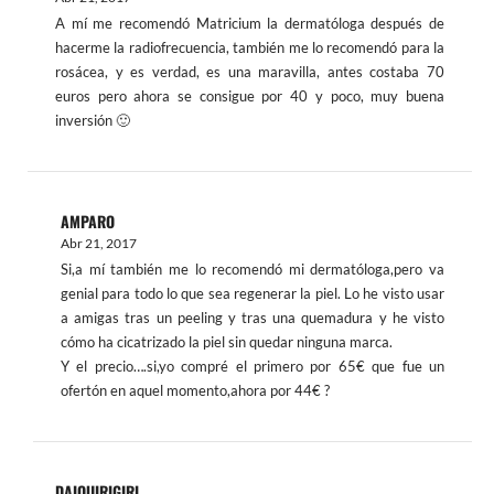
A mí me recomendó Matricium la dermatóloga después de
hacerme la radiofrecuencia, también me lo recomendó para la
rosácea, y es verdad, es una maravilla, antes costaba 70
euros pero ahora se consigue por 40 y poco, muy buena
inversión 🙂
AMPARO
Abr 21, 2017
Si,a mí también me lo recomendó mi dermatóloga,pero va
genial para todo lo que sea regenerar la piel. Lo he visto usar
a amigas tras un peeling y tras una quemadura y he visto
cómo ha cicatrizado la piel sin quedar ninguna marca.
Y el precio….si,yo compré el primero por 65€ que fue un
ofertón en aquel momento,ahora por 44€ ?
DAIQUIRIGIRL