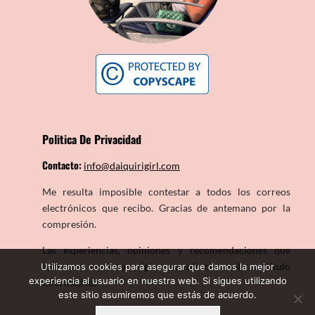
Politica De Privacidad
Contacto:
info@daiquirigirl.com
Me resulta imposible contestar a todos los correos
electrónicos que recibo. Gracias de antemano por la
compresión.
Las experiencias, opiniones y recomendaciones que
aparecen en esta página se ofrecen solo a título
Utilizamos cookies para asegurar que damos la mejor
experiencia al usuario en nuestra web. Si sigues utilizando
informativo.
este sitio asumiremos que estás de acuerdo.