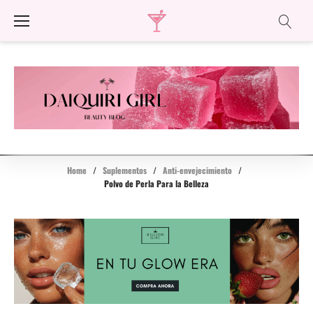
Skip
to
content
Home
/
Suplementos
/
Anti-envejecimiento
/
Polvo de Perla Para la Belleza