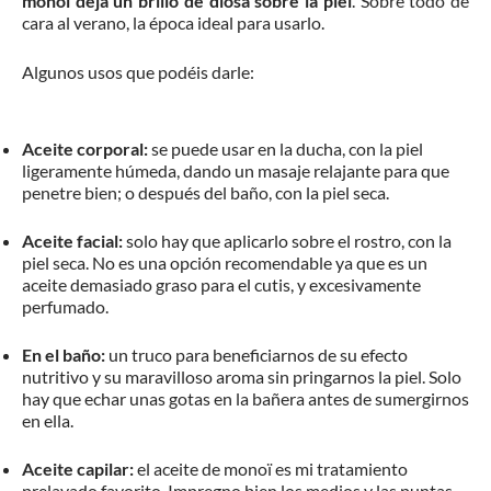
monoï
deja un brillo de diosa sobre la piel
. Sobre todo de
cara al verano, la época ideal para usarlo.
Algunos usos que podéis darle:
Aceite corporal:
se puede usar en la ducha, con la piel
ligeramente húmeda, dando un masaje relajante para que
penetre bien; o después del baño, con la piel seca.
Aceite facial:
solo hay que aplicarlo sobre el rostro, con la
piel seca. No es una opción recomendable ya que es un
aceite demasiado graso para el cutis, y excesivamente
perfumado.
En el baño:
un truco para beneficiarnos de su efecto
nutritivo y su maravilloso aroma sin pringarnos la piel. Solo
hay que echar unas gotas en la bañera antes de sumergirnos
en ella.
Aceite capilar:
el aceite de monoï es mi tratamiento
prelavado favorito. Impregno bien los medios y las puntas