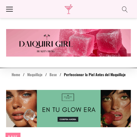
Skip
to
content
Home
/
Maquillaje
/
Base
/
Perfeccionar la Piel Antes del Maquillaje
BASE