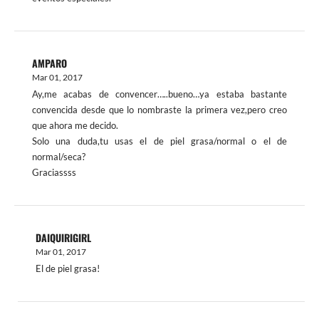
AMPARO
Mar 01, 2017
Ay,me acabas de convencer…..bueno…ya estaba bastante
convencida desde que lo nombraste la primera vez,pero creo
que ahora me decido.
Solo una duda,tu usas el de piel grasa/normal o el de
normal/seca?
Graciassss
DAIQUIRIGIRL
Mar 01, 2017
El de piel grasa!