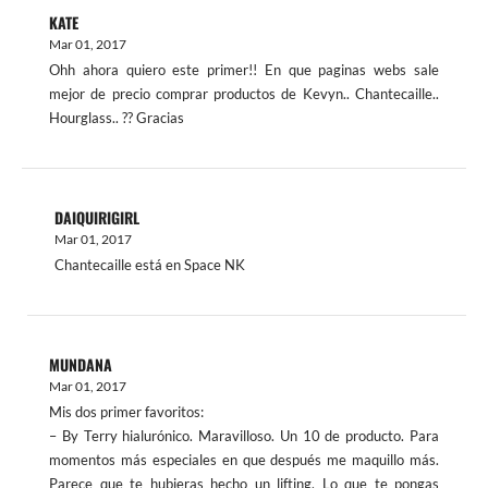
KATE
Mar 01, 2017
Ohh ahora quiero este primer!! En que paginas webs sale
mejor de precio comprar productos de Kevyn.. Chantecaille..
Hourglass.. ?? Gracias
DAIQUIRIGIRL
Mar 01, 2017
Chantecaille está en Space NK
MUNDANA
Mar 01, 2017
Mis dos primer favoritos:
– By Terry hialurónico. Maravilloso. Un 10 de producto. Para
momentos más especiales en que después me maquillo más.
Parece que te hubieras hecho un lifting. Lo que te pongas