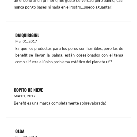
de encontrar un primer q me guste de verdad pero bueno, casi
nunca pongo bases ni nada en el rostro…puedo aguantar!
DAIQUIRIGIRL
Mar 01, 2017
Es que los productos para los poros son horribles, pero los de
benefit se llevan la palma, están obsesionados con el tema
como si fuera el único problema estético del planeta uf ?
COPITO DE NIEVE
Mar 01, 2017
Benefit es una marca completamente sobrevalorada!
OLGA