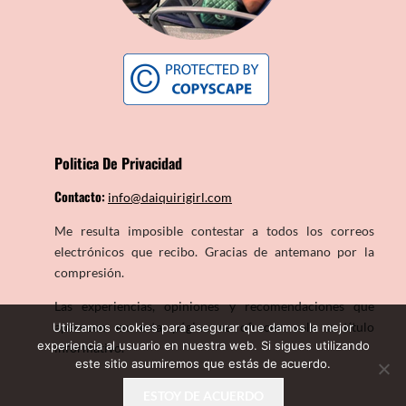
Politica De Privacidad
Contacto:
info@daiquirigirl.com
Me resulta imposible contestar a todos los correos
electrónicos que recibo. Gracias de antemano por la
compresión.
Las experiencias, opiniones y recomendaciones que
aparecen en esta página se ofrecen solo a título
Utilizamos cookies para asegurar que damos la mejor
experiencia al usuario en nuestra web. Si sigues utilizando
informativo.
este sitio asumiremos que estás de acuerdo.
ESTOY DE ACUERDO