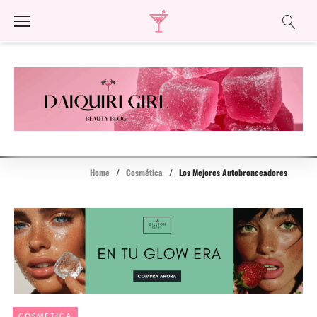
Skip
to
content
Home
/
Cosmética
/
Los Mejores Autobronceadores
COSMÉTICA