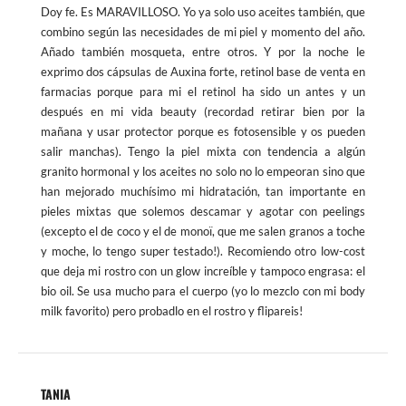
Doy fe. Es MARAVILLOSO. Yo ya solo uso aceites también, que
combino según las necesidades de mi piel y momento del año.
Añado también mosqueta, entre otros. Y por la noche le
exprimo dos cápsulas de Auxina forte, retinol base de venta en
farmacias porque para mi el retinol ha sido un antes y un
después en mi vida beauty (recordad retirar bien por la
mañana y usar protector porque es fotosensible y os pueden
salir manchas). Tengo la piel mixta con tendencia a algún
granito hormonal y los aceites no solo no lo empeoran sino que
han mejorado muchísimo mi hidratación, tan importante en
pieles mixtas que solemos descamar y agotar con peelings
(excepto el de coco y el de monoï, que me salen granos a toche
y moche, lo tengo super testado!). Recomiendo otro low-cost
que deja mi rostro con un glow increíble y tampoco engrasa: el
bio oil. Se usa mucho para el cuerpo (yo lo mezclo con mi body
milk favorito) pero probadlo en el rostro y flipareis!
TANIA