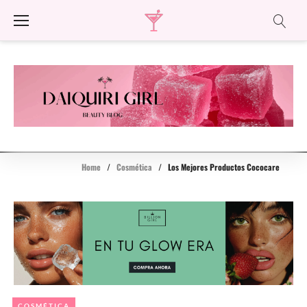
Skip
to
content
Home
/
Cosmética
/
Los Mejores Productos Cococare
COSMÉTICA