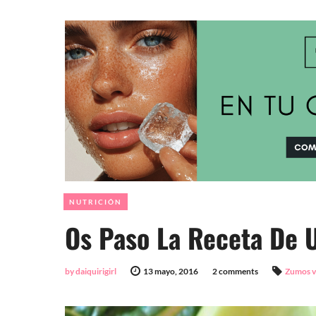
NUTRICIÓN
Os Paso La Receta De U
by daiquirigirl
13 mayo, 2016
2 comments
Zumos v