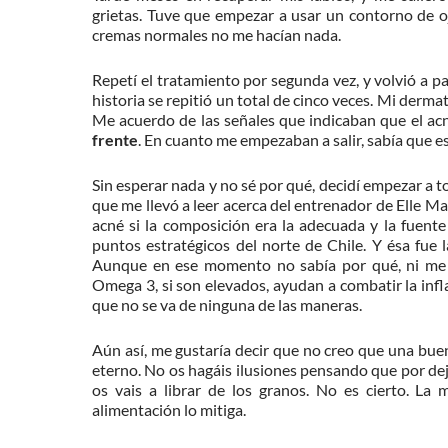
grietas. Tuve que empezar a usar un contorno de oj
cremas normales no me hacían nada.
Repetí el tratamiento por segunda vez, y volvió a p
historia se repitió un total de cinco veces. Mi dermat
Me acuerdo de las señales que indicaban que el ac
frente
. En cuanto me empezaban a salir, sabía que e
Sin esperar nada y no sé por qué, decidí empezar a t
que me llevó a leer acerca del entrenador de Elle M
acné si la composición era la adecuada y la fuente 
puntos estratégicos del norte de Chile. Y ésa fue 
Aunque en ese momento no sabía por qué, ni me i
Omega 3, si son elevados, ayudan a combatir la infl
que no se va de ninguna de las maneras.
Aún así, me gustaría decir que no creo que una buen
eterno. No os hagáis ilusiones pensando que por dej
os vais a librar de los granos. No es cierto. L
alimentación lo mitiga.