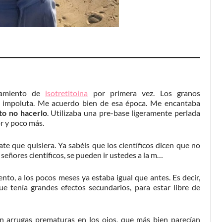
atamiento de
isotretitoína
por primera vez. Los granos
el impoluta. Me acuerdo bien de esa época. Me encantaba
to no hacerlo
. Utilizaba una pre-base ligeramente perlada
or y poco más.
e que quisiera. Ya sabéis que los científicos dicen que no
 señores científicos, se pueden ir ustedes a la m…
nto, a los pocos meses ya estaba igual que antes. Es decir,
 tenía grandes efectos secundarios, para estar libre de
on arrugas prematuras en los ojos, que más bien parecían