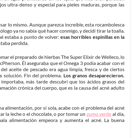
os ultra-denso y especial para pieles maduras, porque las
asar lo mismo. Aunque parezca increíble, esta rocambolesca
ólogo ya no sabía qué hacer conmigo, y decidí tirar la toalla.
né estaba a punto de volver:
esas horribles espinillas en la
staba perdida.
omar el preparado de hierbas The Super Elixir de Welleco, lo
acPherson. Él aseguraba que el Omega 3 podía acabar con el
del aceite de pescado era agua limpia, fresca y de ciertos
la solución. Fin del problema.
Los granos desaparecieron.
mportaba, más tarde descubrí que los ácidos grasos del
amación crónica del cuerpo, que es la causa del acné adulto
a alimentación, por sí sola, acabe con el problema del acné
ar la leche o el chocolate, o por tomar un
zumo verde
al día,
a mala alimentación empeora y aumenta el acné. La buena