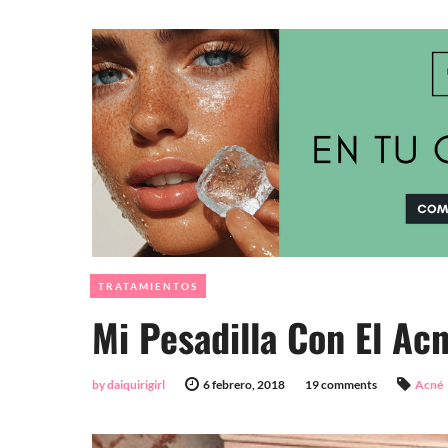
TRATAMIENTOS
Mi Pesadilla Con El Ac
by daiquirigirl
6 febrero, 2018
19 comments
Acné