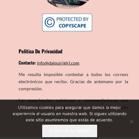
Politica De Privacidad
Contacto:
info@daiquirigirl.com
Me resulta imposible contestar a todos los correos
electrónicos que recibo. Gracias de antemano por la
compresión.
Las experiencias, opiniones y recomendaciones que
aparecen en esta página se ofrecen solo a título
Utilizamos cookies para asegurar que damos la mejor
experiencia al usuario en nuestra web. Si sigues utilizando
informativo.
este sitio asumiremos que estás de acuerdo.
ESTOY DE ACUERDO