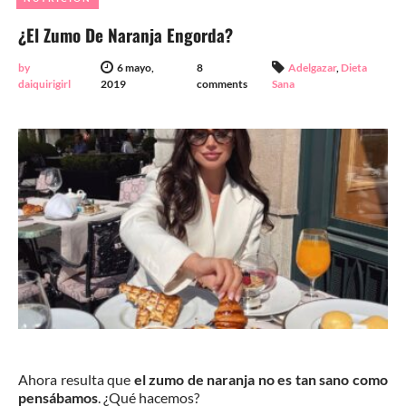
¿El Zumo De Naranja Engorda?
by
6 mayo,
8
Adelgazar
,
Dieta
daiquirigirl
2019
comments
Sana
Ahora resulta que
el zumo de naranja no es tan sano como
pensábamos
. ¿Qué hacemos?