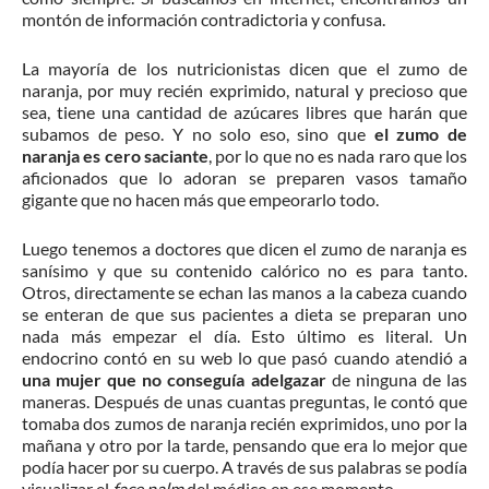
montón de información contradictoria y confusa.
La mayoría de los nutricionistas dicen que el zumo de
naranja, por muy recién exprimido, natural y precioso que
sea, tiene una cantidad de azúcares libres que harán que
subamos de peso. Y no solo eso, sino que
el zumo de
naranja es cero saciante
, por lo que no es nada raro que los
aficionados que lo adoran se preparen vasos tamaño
gigante que no hacen más que empeorarlo todo.
Luego tenemos a doctores que dicen el zumo de naranja es
sanísimo y que su contenido calórico no es para tanto.
Otros, directamente se echan las manos a la cabeza cuando
se enteran de que sus pacientes a dieta se preparan uno
nada más empezar el día. Esto último es literal. Un
endocrino contó en su web lo que pasó cuando atendió a
una mujer que no conseguía adelgazar
de ninguna de las
maneras. Después de unas cuantas preguntas, le contó que
tomaba dos zumos de naranja recién exprimidos, uno por la
mañana y otro por la tarde, pensando que era lo mejor que
podía hacer por su cuerpo. A través de sus palabras se podía
visualizar el
face palm
del médico en ese momento.