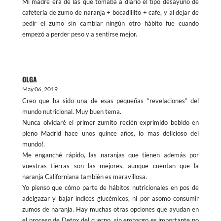
Mi madre era de las que tomaba a diario el tipo desayuno de
cafetería de zumo de naranja + bocadillito + cafe, y al dejar de
pedir el zumo sin cambiar ningún otro hábito fue cuando
empezó a perder peso y a sentirse mejor.
OLGA
May 06, 2019
Creo que ha sido una de esas pequeñas “revelaciones” del
mundo nutricional. Muy buen tema.
Nunca olvidaré el primer zumito recién exprimido bebido en
pleno Madrid hace unos quince años, lo mas delicioso del
mundo!.
Me enganché rápido, las naranjas que tienen además por
vuestras tierras son las mejores, aunque cuentan que la
naranja Californiana también es maravillosa.
Yo pienso que cómo parte de hábitos nutricionales en pos de
adelgazar y bajar indices glucémicos, ni por asomo consumir
zumos de naranja. Hay muchas otras opciones que ayudan en
el proceso de Detox del cuerpo, sin embargo es importante no