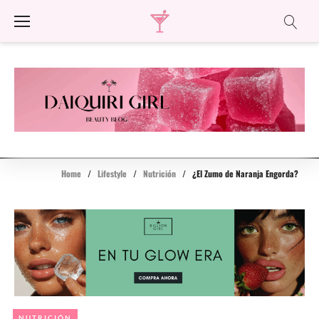
Skip
to
content
Home
/
Lifestyle
/
Nutrición
/
¿El Zumo de Naranja Engorda?
NUTRICIÓN