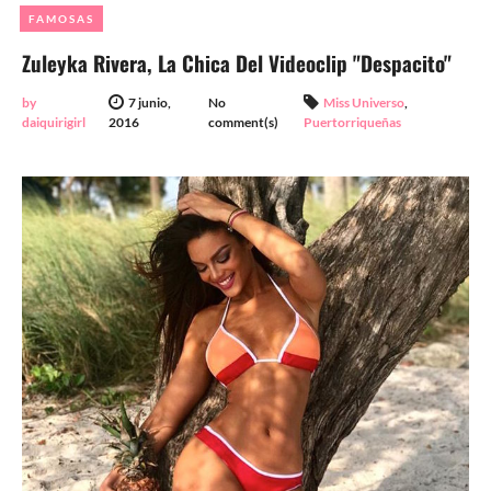
FAMOSAS
Zuleyka Rivera, La Chica Del Videoclip "Despacito"
by
7 junio,
No
Miss Universo
,
daiquirigirl
2016
comment(s)
Puertorriqueñas