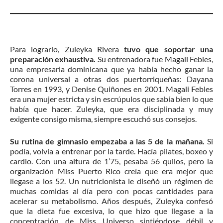
Para lograrlo, Zuleyka Rivera
tuvo que soportar una
preparación exhaustiva.
Su entrenadora fue Magali Febles,
una empresaria dominicana que ya había hecho ganar la
corona universal a otras dos puertorriqueñas: Dayana
Torres en 1993, y Denise Quiñones en 2001. Magali Febles
era una mujer estricta y sin escrúpulos que sabía bien lo que
había que hacer. Zuleyka, que era disciplinada y muy
exigente consigo misma, siempre escuchó sus consejos.
Su rutina de gimnasio empezaba a las 5 de la mañana.
Si
podía, volvía a entrenar por la tarde. Hacía pilates, boxeo y
cardio. Con una altura de 1’75, pesaba 56 quilos, pero la
organización Miss Puerto Rico creía que era mejor que
llegase a los 52. Un nutricionista le diseñó un régimen de
muchas comidas al día pero con pocas cantidades para
acelerar su metabolismo. Años después, Zuleyka confesó
que la dieta fue excesiva, lo que hizo que llegase a la
concentración de Miss Universo sintiéndose débil y